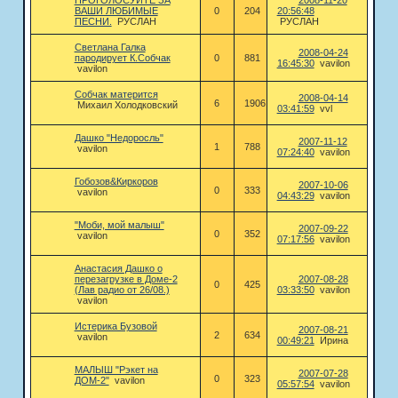
ВАШИ ЛЮБИМЫЕ
0
204
20:56:48
ПЕСНИ.
РУСЛАН
РУСЛАН
Светлана Галка
2008-04-24
пародирует К.Собчак
0
881
16:45:30
vavilon
vavilon
Собчак матерится
2008-04-14
6
1906
Михаил Холодковский
03:41:59
vvl
Дашко "Недоросль"
2007-11-12
1
788
vavilon
07:24:40
vavilon
Гобозов&Киркоров
2007-10-06
0
333
vavilon
04:43:29
vavilon
"Моби, мой малыш"
2007-09-22
0
352
vavilon
07:17:56
vavilon
Анастасия Дашко о
перезагрузке в Доме-2
2007-08-28
0
425
(Лав радио от 26/08.)
03:33:50
vavilon
vavilon
Истерика Бузовой
2007-08-21
2
634
vavilon
00:49:21
Ирина
МАЛЫШ "Рэкет на
2007-07-28
0
323
ДОМ-2"
vavilon
05:57:54
vavilon