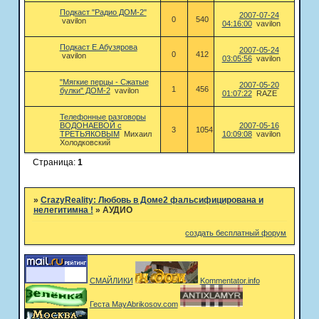
Подкаст "Радио ДОМ-2"
2007-07-24
0
540
vavilon
04:16:00
vavilon
Подкаст Е.Абузярова
2007-05-24
0
412
vavilon
03:05:56
vavilon
"Мягкие перцы - Сжатые
2007-05-20
1
456
булки" ДОМ-2
vavilon
01:07:22
RAZE
Телефонные разговоры
ВОДОНАЕВОЙ с
2007-05-16
3
1054
ТРЕТЬЯКОВЫМ
Михаил
10:09:08
vavilon
Холодковский
Страница:
1
»
CrazyReality: Любовь в Доме2 фальсифицирована и
нелегитимна !
»
АУДИО
создать бесплатный форум
СМАЙЛИКИ
Kommentator.info
Геста MayAbrikosov.com