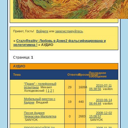
Привет, Гость!
Войдите
или
зарегистрируйтесь
.
»
CrazyReality: Любовь в Доме2 фальсифицирована и
нелегитимна !
»
АУДИО
Страница:
1
АУДИО
Последнее
Тема
Ответов
Просмотров
сообщение
"Пранк" - телефонный
2010-07-11
розыгрыш
Михаил
29
16094
05:38:56
vavilon
Холодковский
[
1
2
]
Мобильный рингтон с
2010-06-14
19
440
Кадони
Вяццкий
06:44:44
vavilon
Песня Андрея
2008-12-02
Черкасова-Малолетка
0
2683
15:08:57
SANYOK
SANYOK
ПРОГОЛОСУЙТЕ ЗА
2008-11-20