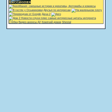
Друзья по интересам
Дача-2
Стёбка
Видео-анонсы Д2
Хомячий домик
Shestal