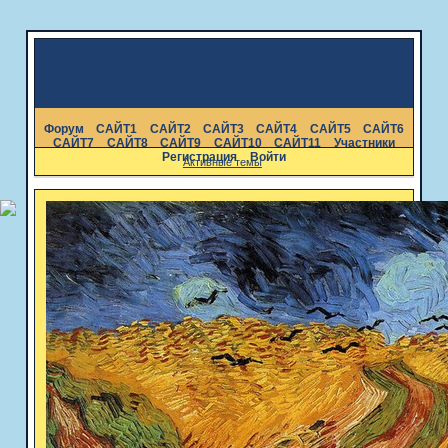
Форум
САЙТ1
САЙТ2
САЙТ3
САЙТ4
САЙТ5
САЙТ6
САЙТ7
САЙТ8
САЙТ9
САЙТ10
САЙТ11
Участники
Регистрация
Войти
Активные темы