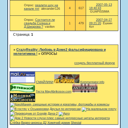
2007-05-13
Опрос:
реалити шоу на
4
617
18:40:43
канале тнт
alexander126
GUAPISSIMA
Опрос:
Состоится ли
2007-04-27
свадьба Солнца и
1
479
09:21:20
Ёшкин
Д.Шмарова ?
vavilon
Кот
Страница:
1
»
CrazyReality: Любовь в Доме2 фальсифицирована и
нелегитимна !
»
ОПРОСЫ
создать бесплатный форум
СМАЙЛИКИ
Kommentator.info
Геста MayAbrikosov.com
Друзья по интересам
Дача-2
Стёбка
Видео-анонсы Д2
Хомячий домик
Shestal