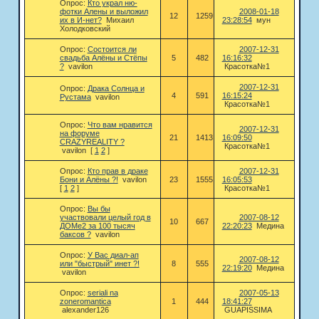
Опрос:
Кто украл ню-
фотки Алены и выложил
2008-01-18
12
1259
их в И-нет?
Михаил
23:28:54
мун
Холодковский
Опрос:
Состоится ли
2007-12-31
свадьба Алёны и Стёпы
5
482
16:16:32
?
vavilon
Красотка№1
2007-12-31
Опрос:
Драка Солнца и
4
591
16:15:24
Рустама
vavilon
Красотка№1
Опрос:
Что вам нравится
2007-12-31
на форуме
21
1413
16:09:50
CRAZYREALITY ?
Красотка№1
vavilon
[
1
2
]
Опрос:
Кто прав в драке
2007-12-31
Бони и Алёны ?!
vavilon
23
1555
16:05:53
[
1
2
]
Красотка№1
Опрос:
Вы бы
участвовали целый год в
2007-08-12
10
667
ДОМе2 за 100 тысяч
22:20:23
Медина
баксов ?
vavilon
Опрос:
У Вас диал-ап
2007-08-12
или "быстрый" инет ?!
8
555
22:19:20
Медина
vavilon
Опрос:
seriali na
2007-05-13
zoneromantica
1
444
18:41:27
alexander126
GUAPISSIMA