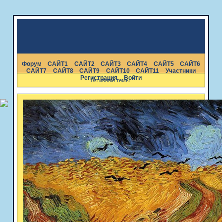
Форум
САЙТ1
САЙТ2
САЙТ3
САЙТ4
САЙТ5
САЙТ6
САЙТ7
САЙТ8
САЙТ9
САЙТ10
САЙТ11
Участники
Регистрация
Войти
Активные темы