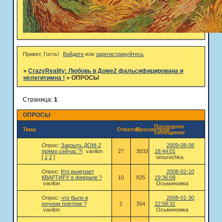
Привет, Гость!
Войдите
или
зарегистрируйтесь
.
»
CrazyReality: Любовь в Доме2 фальсифицирована и
нелегитимна !
»
ОПРОСЫ
Страница:
1
ОПРОСЫ
Последнее
Тема
Ответов
Просмотров
сообщение
Опрос:
Закрыть ДОМ-2
2009-08-08
прямо сейчас ?!
vavilon
27
3033
18:44:01
[
1
2
]
omurochka
Опрос:
Кто выиграет
2008-02-10
КВАРТИРУ в феврале ?
10
825
19:36:08
vavilon
Осьминожка
Опрос:
что было в
2008-01-30
ночном повторе ?
2
354
22:58:31
vavilon
Осьминожка