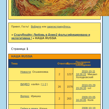
Привет, Гость!
Войдите
или
зарегистрируйтесь
.
»
CrazyReality: Любовь в Доме2 фальсифицирована и
нелегитимна !
»
НАША RUSSIA
Страница:
1
НАША RUSSIA
Последнее
Тема
Ответов
Просмотров
сообщение
2010-10-11
Новости
Осьминожка
2
1217
18:26:22
Михаил
Холодковский
ВИДЕО
vavilon
[
1
2
]
2010-03-29
26
1576
15:24:33
vvl
Вопрос
Иришка
2009-03-05
2
263
16:24:05
Коля
2008-10-19
Гифки и авики
Илона