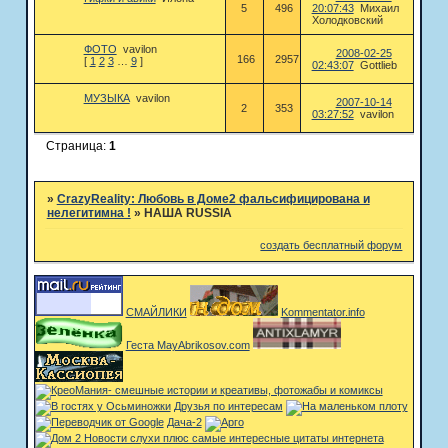
5
496
20:07:43
Михаил
Холодковский
ФОТО
vavilon
2008-02-25
166
2957
[
1
2
3
…
9
]
02:43:07
Gottlieb
МУЗЫКА
vavilon
2007-10-14
2
353
03:27:52
vavilon
Страница:
1
»
CrazyReality: Любовь в Доме2 фальсифицирована и
нелегитимна !
»
НАША RUSSIA
создать бесплатный форум
СМАЙЛИКИ
Kommentator.info
Геста MayAbrikosov.com
Друзья по интересам
Дача-2