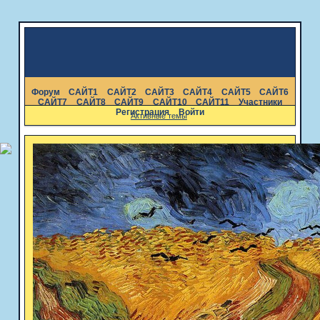
Форум
САЙТ1
САЙТ2
САЙТ3
САЙТ4
САЙТ5
САЙТ6
САЙТ7
САЙТ8
САЙТ9
САЙТ10
САЙТ11
Участники
Регистрация
Войти
Активные темы