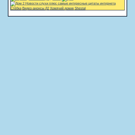
Стёбка
Видео-анонсы Д2
Хомячий домик
Shestal