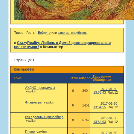
Привет, Гость!
Войдите
или
зарегистрируйтесь
.
»
CrazyReality: Любовь в Доме2 фальсифицирована и
нелегитимна !
»
Компьютер
Страница:
1
Компьютер
Последнее
Тема
Ответов
Просмотров
сообщение
АУДИО-программы
2017-01-30
6
340
vavilon
13:35:43
Raju12
Флэш-игры
vavilon
2017-01-30
6
1451
13:34:55
Raju12
как сделать скринсейвер
2017-01-30
8
6742
vavilon
13:34:03
Raju12
Плеер
vavilon
2017-01-30