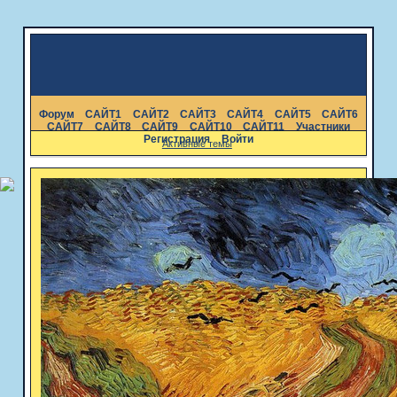
Форум
САЙТ1
САЙТ2
САЙТ3
САЙТ4
САЙТ5
САЙТ6
САЙТ7
САЙТ8
САЙТ9
САЙТ10
САЙТ11
Участники
Регистрация
Войти
Активные темы