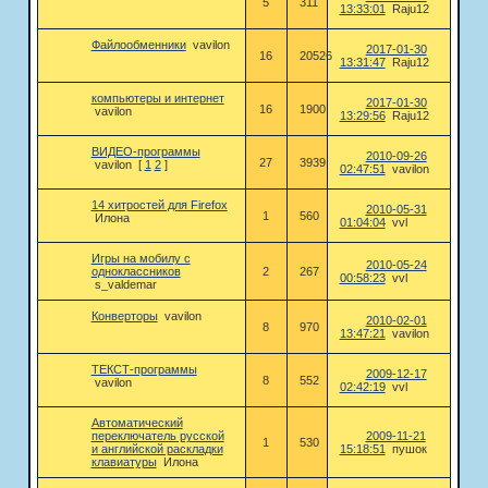
5
311
13:33:01
Raju12
Файлообменники
vavilon
2017-01-30
16
20526
13:31:47
Raju12
компьютеры и интернет
2017-01-30
16
1900
vavilon
13:29:56
Raju12
ВИДЕО-программы
2010-09-26
27
3939
vavilon
[
1
2
]
02:47:51
vavilon
14 хитростей для Firefox
2010-05-31
1
560
Илона
01:04:04
vvl
Игры на мобилу с
2010-05-24
одноклассников
2
267
00:58:23
vvl
s_valdemar
Конверторы
vavilon
2010-02-01
8
970
13:47:21
vavilon
ТЕКСТ-программы
2009-12-17
8
552
vavilon
02:42:19
vvl
Автоматический
переключатель русской
2009-11-21
1
530
и английской раскладки
15:18:51
пушок
клавиатуры
Илона