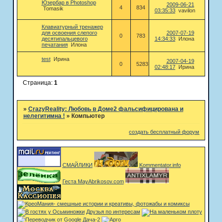
Юзербар в Photoshop
2009-06-21
4
834
Tomasik
03:35:33
vavilon
Клавиатурный тренажер
для освоения слепого
2007-07-19
0
783
десятипальцевого
14:34:33
Илона
печатания
Илона
test
Ирина
2007-04-19
0
5283
02:48:17
Ирина
Страница:
1
»
CrazyReality: Любовь в Доме2 фальсифицирована и
нелегитимна !
»
Компьютер
создать бесплатный форум
СМАЙЛИКИ
Kommentator.info
Геста MayAbrikosov.com
Друзья по интересам
Дача-2