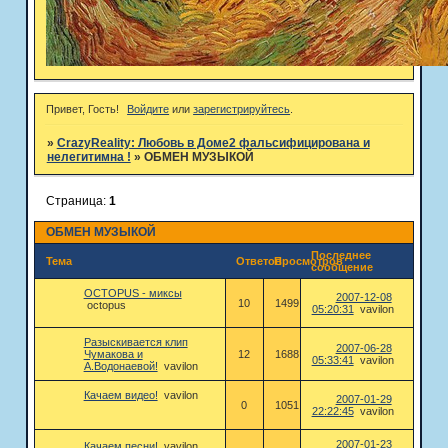
Привет, Гость!
Войдите
или
зарегистрируйтесь
.
»
CrazyReality: Любовь в Доме2 фальсифицирована и
нелегитимна !
»
ОБМЕН МУЗЫКОЙ
Страница:
1
ОБМЕН МУЗЫКОЙ
Последнее
Тема
Ответов
Просмотров
сообщение
OCTOPUS - миксы
2007-12-08
10
1499
octopus
05:20:31
vavilon
Разыскивается клип
2007-06-28
Чумакова и
12
1688
05:33:41
vavilon
А.Водонаевой!
vavilon
Качаем видео!
vavilon
2007-01-29
0
1051
22:22:45
vavilon
2007-01-23
Качаем песни!
vavilon