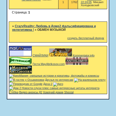
1
1762
22:24:05
Михаил
Холодковский
Страница:
1
»
CrazyReality: Любовь в Доме2 фальсифицирована и
нелегитимна !
»
ОБМЕН МУЗЫКОЙ
создать бесплатный форум
СМАЙЛИКИ
Kommentator.info
Геста MayAbrikosov.com
Друзья по интересам
Дача-2
Стёбка
Видео-анонсы Д2
Хомячий домик
Shestal