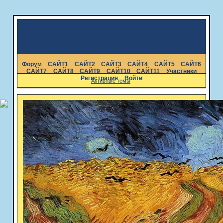
Форум
САЙТ1
САЙТ2
САЙТ3
САЙТ4
САЙТ5
САЙТ6
САЙТ7
САЙТ8
САЙТ9
САЙТ10
САЙТ11
Участники
Регистрация
Войти
Активные темы