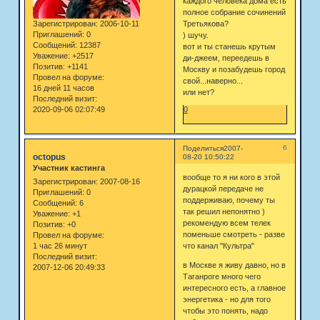
каждого человека дома есть
полное собрание сочинений
Зарегистрирован
: 2006-10-11
Третьякова?
Приглашений:
0
) шучу.
Сообщений:
12387
вот и ты станешь крутым
Уважение:
+2517
ди-джеем, переедешь в
Позитив:
+1141
Москву и позабудешь город
Провел на форуме:
свой...наверно...
16 дней 11 часов
или нет?
Последний визит:
2020-09-06 02:07:49
0
6
Поделиться
2007-
octopus
08-20 10:50:22
Участник кастинга
вообще то я ни кого в этой
Зарегистрирован
: 2007-08-16
дурацкой передаче не
Приглашений:
0
поддерживаю, почему ты
Сообщений:
6
так решил непонятно )
Уважение:
+1
рекомендую всем телек
Позитив:
+0
поменьше смотреть - разве
Провел на форуме:
1 час 26 минут
что канал "Культра"
Последний визит:
в Москве я живу давно, но в
2007-12-06 20:49:33
Таганроге много чего
интересного есть, а главное
энергетика - но для того
чтобы это понять, надо