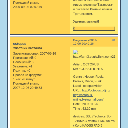
напишем песню о новом
Последний визит:
живом классике Таганрога-
2020-09-06 02:07:49
о писателе Романе нашем
Третьяковом.
Удачных мыслей!
0
10
Поделиться
2007-
octopus
12-06 20:49:26
Участник кастинга
Зарегистрирован
: 2007-08-16
Приглашений:
0
Сообщений:
6
Artist : OCTOPUS
Уважение:
+1
Mix : GUESTLIGHTS
Позитив:
+0
Провел на форуме:
Genre : House, Rock,
1 час 26 минут
Breaks, Disco, Funk.
Последний визит:
Label : octopusvision
2007-12-06 20:49:33
URL :
http://octopus.pdj.ru/
http://octopus-
online.livejournal.com/
Date : 2007-11-26
Time : 62:10 min
devices: SSL /Technics SL-
1210MK2/ Vestax PMC-08Pro
/ Korg KAOSS PAD 3