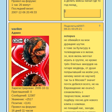
а делать миксы начал где то
Провел на форуме:
1 час 26 минут
год назад_
Последний визит:
0
2007-12-06 20:49:33
9
Поделиться
2007-
vavilon
08-21 03:25:21
Админ
octopus
не обижайся на мои
дурацкие шутки.
я тоже за Культуру в
телевидении и в жизни.
эх, всю жизнь мечтал
играть в группе, но кроме
трёх блатных аккордов на
гитаре медведь, от души
попрыгавший на моём ухе,
ничему меня не научил)
так ты в Москве? значит
почти добился всего, не на
Зарегистрирован
: 2006-10-11
Евровидение же ехать!)
Приглашений:
0
ознакомлюсь с
Сообщений:
12387
творчеством, может
Уважение:
+2517
подберу песню для нового
Позитив:
+1141
клипа о хомяках.
Провел на форуме:
не покидай нас, заходи,
16 дней 11 часов