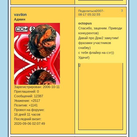
3
Поделиться
2007-
vavilon
08-17 05:32:55
Админ
octopus
Спасибо, заценим. Приводи
конкурентов)
Давай про Дом2 замутим!
фразами участников
снабжу)
с тебя флайер на сэт))
Удачи!)
0
Зарегистрирован
: 2006-10-11
Приглашений:
0
Сообщений:
12387
Уважение:
+2517
Позитив:
+1141
Провел на форуме:
16 дней 11 часов
Последний визит:
2020-09-06 02:07:49