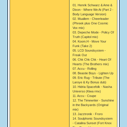
01. Henrik Schwarz & Ame &
Dixon - Where We At (Part 2 -
Body Language Version)
02. Muallem - Cheerleader
(Phreek plus One Cosmic
Vox mix)
03. Depeche Mode - Policy Of
Truth (Capitol mix)
04. Koom.H - Move Your
Funk (Take 2)
05. LCD Soundsystem -
Freak Out
06. Chk Chk Chk - Heart Of
Hearts (The Brothers mix)
07. Accu - Rolling
08. Beastie Boys - Lighten Up
09. Eric Rug - Tribute (The
Laroye & Ky Bonus dub)
10. Hidria Spacefolk - Nasha
Universo (Kiwa rmx)
11. Accu - Coupe
12. The Timewriter - Sunshine
in the Backyards (Original
mix)
13. Jazztronik - Froro
14. Soulphonic Soundsystem
- Catalina Sunset (Fort Knox