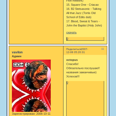
Five Rework)
15. Square One - Criacao
16. B2 Stetsasonic - Talking
All that Jazz (Tortis Old
School of Edits dub)
17. Blood, Sweat & Tears -
John the Baptist (Holy John)
скачать
0
11
Поделиться
2007-
vavilon
12-08 05:20:31
Админ
octopus
Спасибо!
Обязательно послушаю!!
названия заманчивые)
Успехов!!!
0
Зарегистрирован
: 2006-10-11