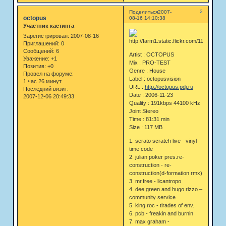
2
Поделиться
2007-
octopus
08-16 14:10:38
Участник кастинга
Зарегистрирован
: 2007-08-16
Приглашений:
0
Сообщений:
6
Artist : OCTOPUS
Уважение:
+1
Mix : PRO-TEST
Позитив:
+0
Genre : House
Провел на форуме:
Label : octopusvision
1 час 26 минут
URL :
http://octopus.pdj.ru
Последний визит:
Date : 2006-11-23
2007-12-06 20:49:33
Quality : 191kbps 44100 kHz
Joint Stereo
Time : 81:31 min
Size : 117 MB
1. serato scratch live - vinyl
time code
2. julian poker pres.re-
construction - re-
construction(d-formation rmx)
3. mr.free - licantropo
4. dee green and hugo rizzo –
community service
5. king roc - tirades of env.
6. pcb - freakin and burnin
7. max graham -