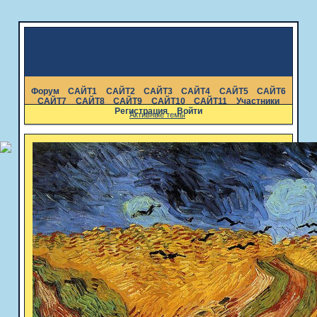
Форум
САЙТ1
САЙТ2
САЙТ3
САЙТ4
САЙТ5
САЙТ6
САЙТ7
САЙТ8
САЙТ9
САЙТ10
САЙТ11
Участники
Регистрация
Войти
Активные темы