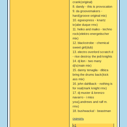
crank(original)
8. dandy - this is provocation
9. da groovemakers -
hard(groove original mix)
10. egoexpress - knartz
iv(abe duque rmx)
11. heiko and maiko - techno
rock(elektro energetischer
mix)
12. blackstrobe - chemical
sweet girl(dub)
13. electro overlord scratch d
- rise destroy the jedi knights
14. dj lion - two many
dj’s(main mix)
15. danny tenaglia - dibiza
bring the drums back(kick
ass mix)
16. john dahlback - nothing is
for real(mark knight rmx)
17. dj muster & lorenzo
navarro - i miss
you(j.andrews and ralf m.
rmx)
18. bushwacka! - beastman
скачать
+1