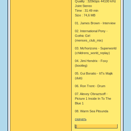
Quality : 320kbps 44100 kHz
Joint Stereo
Time : 31:49 min
Size : 74,6 MB
01. James Brown - Interview
02. International Pony -
Gothic Girl
(menses_club_mix)
03. Mo'horizons - Superworld
(childrens_world_replay)
04. Jimi Hendrix - Foxy
(bootleg)
05. Gui Boratto - ItТs Majik
(dub)
06. Ron Trent - Drum
07. Alexey Obraztsoff -
Picture 1 Inside In To The
Blue 1
08. Warm Sea Pitsunda
скачать
0