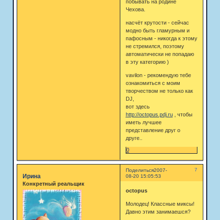
побывать на родине
Чехова.
насчёт крутости - сейчас
модно быть гламурным и
пафосным - никогда к этому
не стремился, поэтому
автоматически не попадаю
в эту категорию )
vavilon - рекомендую тебе
ознакомиться с моим
творчеством не только как
DJ,
вот здесь
http://octopus.pdj.ru
, чтобы
иметь лучшее
представление друг о
друге..
0
7
Поделиться
2007-
Ирина
08-20 15:05:53
Конкретный реальщик
octopus
Молодец! Классные миксы!
Давно этим занимаешся?