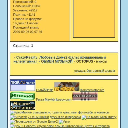
Приглашений:
0
Сообщений:
12387
Уважение:
+2517
Позитив:
+1141
Провел на форуме:
16 дней 11 часов
Последний визит:
2020-09-06 02:07:49
Страница:
1
»
CrazyReality: Любовь в Доме2 фальсифицирована и
нелегитимна !
»
ОБМЕН МУЗЫКОЙ
»
OCTOPUS - миксы
создать бесплатный форум
СМАЙЛИКИ
Kommentator.info
Геста MayAbrikosov.com
Друзья по интересам
Дача-2