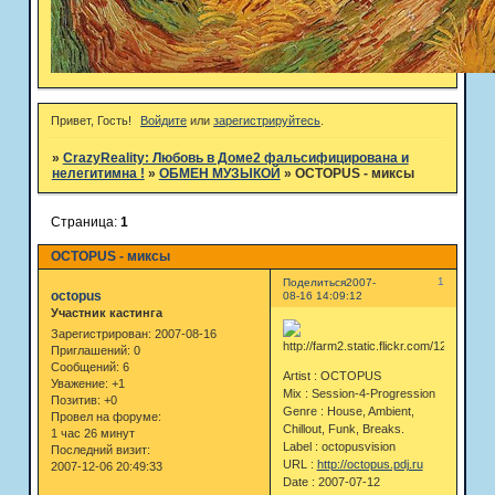
Привет, Гость!
Войдите
или
зарегистрируйтесь
.
»
CrazyReality: Любовь в Доме2 фальсифицирована и
нелегитимна !
»
ОБМЕН МУЗЫКОЙ
»
OCTOPUS - миксы
Страница:
1
OCTOPUS - миксы
1
Поделиться
2007-
octopus
08-16 14:09:12
Участник кастинга
Зарегистрирован
: 2007-08-16
Приглашений:
0
Сообщений:
6
Artist : OCTOPUS
Уважение:
+1
Mix : Session-4-Progression
Позитив:
+0
Genre : House, Ambient,
Провел на форуме:
Chillout, Funk, Breaks.
1 час 26 минут
Label : octopusvision
Последний визит:
URL :
http://octopus.pdj.ru
2007-12-06 20:49:33
Date : 2007-07-12