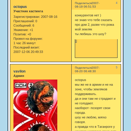
4
Поделиться
2007-
octopus
08-19 06:51:53
Участник кастинга
конкурентов нет )
Зарегистрирован
: 2007-08-16
не знаю что тебе сказать
Приглашений:
0
про дом 2, разве что рома
Сообщений:
6
мой земляк
Уважение:
+1
ты любишь это шоу?
Позитив:
+0
Провел на форуме:
0
1 час 26 минут
Последний визит:
2007-12-06 20:49:33
5
Поделиться
2007-
vavilon
08-20 06:48:30
Админ
octopus
мы же не в армии и не на
зоне, чтобы земляков
поддерживать.
да и они там не страдают и
не голодают.
наоборот- позорят свои
города.
шоу не люблю, мягко
говоря.
а правда что в Таганроге у