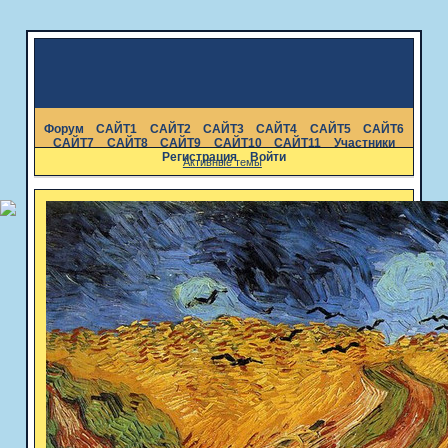
Форум
САЙТ1
САЙТ2
САЙТ3
САЙТ4
САЙТ5
САЙТ6
САЙТ7
САЙТ8
САЙТ9
САЙТ10
САЙТ11
Участники
Регистрация
Войти
Активные темы