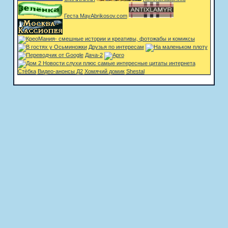
Геста MayAbrikosov.com
Друзья по интересам
Дача-2
Стёбка
Видео-анонсы Д2
Хомячий домик
Shestal