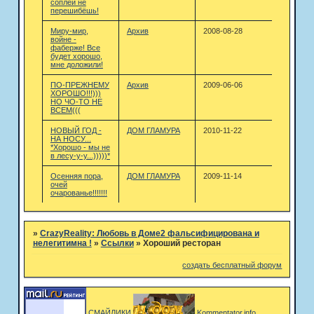
соплёй не
перешибёшь!
Миру-мир,
Архив
2008-08-28
войне -
фаберже! Все
будет хорошо,
мне доложили!
ПО-ПРЕЖНЕМУ
Архив
2009-06-06
ХОРОШО!!!)))
НО ЧО-ТО НЕ
ВСЕМ(((
НОВЫЙ ГОД -
ДОМ ГЛАМУРА
2010-11-22
НА НОСУ...
*Хорошо - мы не
в лесу-у-у...)))))*
Осенняя пора,
ДОМ ГЛАМУРА
2009-11-14
очей
очарованье!!!!!!!
»
CrazyReality: Любовь в Доме2 фальсифицирована и
нелегитимна !
»
Ссылки
»
Хороший ресторан
создать бесплатный форум
СМАЙЛИКИ
Kommentator.info