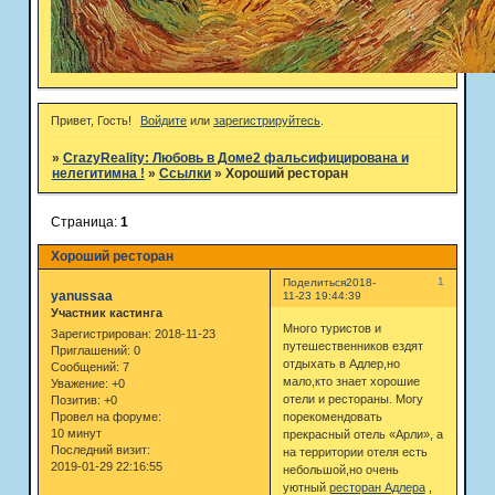
Привет, Гость!
Войдите
или
зарегистрируйтесь
.
»
CrazyReality: Любовь в Доме2 фальсифицирована и
нелегитимна !
»
Ссылки
»
Хороший ресторан
Страница:
1
Хороший ресторан
1
Поделиться
2018-
yanussaa
11-23 19:44:39
Участник кастинга
Много туристов и
Зарегистрирован
: 2018-11-23
путешественников ездят
Приглашений:
0
отдыхать в Адлер,но
Сообщений:
7
мало,кто знает хорошие
Уважение:
+0
отели и рестораны. Могу
Позитив:
+0
порекомендовать
Провел на форуме:
10 минут
прекрасный отель «Арли», а
Последний визит:
на территории отеля есть
2019-01-29 22:16:55
небольшой,но очень
уютный
ресторан Адлера
,