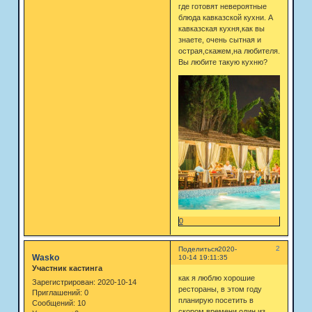
где готовят невероятные
блюда кавказской кухни. А
кавказская кухня,как вы
знаете, очень сытная и
острая,скажем,на любителя.
Вы любите такую кухню?
0
2
Поделиться
2020-
Wasko
10-14 19:11:35
Участник кастинга
как я люблю хорошие
Зарегистрирован
: 2020-10-14
рестораны, в этом году
Приглашений:
0
планирую посетить в
Сообщений:
10
скором времени один из