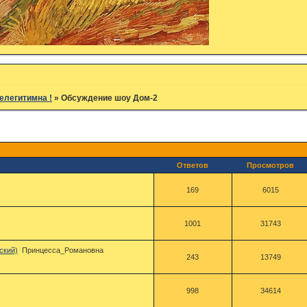
елегитимна !
»
Обсуждение шоу Дом-2
Ответов
Просмотров
169
6015
1001
31743
ский)
Принцесса_Романовна
243
13749
998
34614