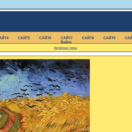
АЙТ4
САЙТ5
САЙТ6
САЙТ7
САЙТ8
САЙТ9
САЙ
Войти
Активные темы