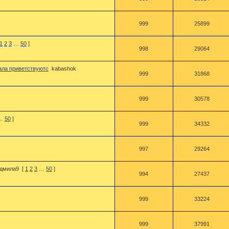
999
25899
1
2
3
…
50
]
998
29064
ала приветствуютс
kabashok
999
31868
999
30578
…
50
]
999
34332
997
29264
дмила9
[
1
2
3
…
50
]
994
27437
999
33224
999
37991