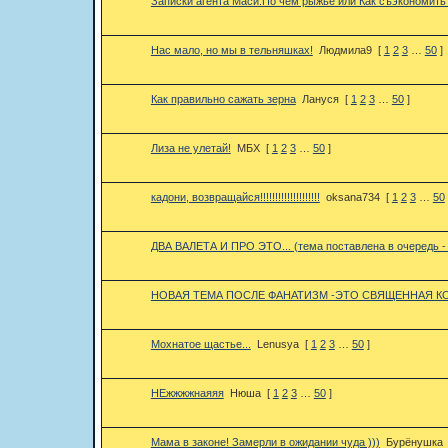
Записки агента Маси.По чем рыжьё или Как съэкономить 
Нас мало, но мы в тельняшках!
Людмила9
[
1
2
3
…
50
]
Как правильно сажать зерна
Лануся
[
1
2
3
…
50
]
Лиза не улетай!
МБХ
[
1
2
3
…
50
]
кадони, возвращайся!!!!!!!!!!!!!!!!!!!!
oksana734
[
1
2
3
…
50
ДВА ВАЛЕТА И ПРО ЭТО... (тема поставлена в очередь - 
НОВАЯ ТЕМА ПОСЛЕ ФАНАТИЗМ -ЭТО СВЯЩЕННАЯ КО
Мохнатое щастье...
Lenusya
[
1
2
3
…
50
]
НЕжжжжнаяяя
Нюша
[
1
2
3
…
50
]
Мама в законе! Замерли в ожидании чуда )))
Бурёнушка