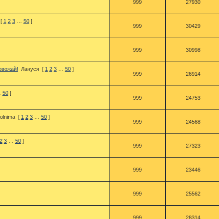
999
27930
[
1
2
3
…
50
]
999
30429
999
30998
овожай!
Лануся
[
1
2
3
…
50
]
999
26914
…
50
]
999
24753
olnima
[
1
2
3
…
50
]
999
24568
2
3
…
50
]
999
27323
999
23446
999
25562
999
28314