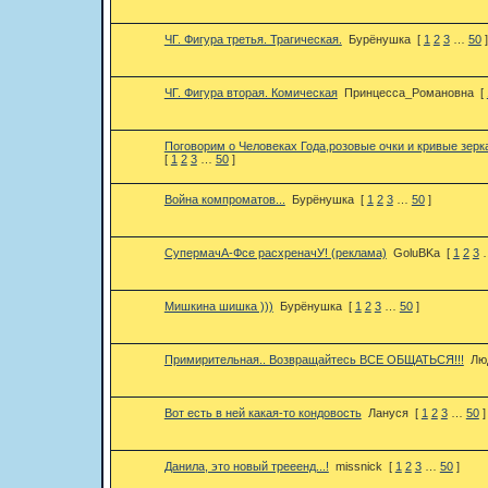
ЧГ. Фигура третья. Трагическая.
Бурёнушка
[
1
2
3
…
50
]
ЧГ. Фигура вторая. Комическая
Принцесса_Романовна
[
Поговорим о Человеках Года,розовые очки и кривые зерк
[
1
2
3
…
50
]
Война компроматов...
Бурёнушка
[
1
2
3
…
50
]
СупермачА-Фсе расхреначУ! (реклама)
GoluBKa
[
1
2
3
Мишкина шишка )))
Бурёнушка
[
1
2
3
…
50
]
Примирительная.. Возвращайтесь ВСЕ ОБЩАТЬСЯ!!!
Лю
Вот есть в ней какая-то кондовость
Лануся
[
1
2
3
…
50
]
Данила, это новый трееенд...!
missnick
[
1
2
3
…
50
]