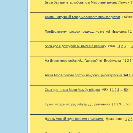
Была без трепета любовь или Мамо вне закона
Лануся
[
Хомяк - штучный товар массового производства!
ТАЙФУ
ПинДец всему приходит редко.... но метко!
Ивановна
[
1
баба ира с дохтуром мылится в рябинку
елка
[
1
2
3
…
5
На Дурке море событий... Где все? )))
Бурёнушка
[
1
2
3
Агент Мася-Золото партии найдено!Грибоедовский ЗАГС о
Сказ про то как Мася Мамбу обидел
МБХ
[
1
2
3
…
50
]
Кузин, уходя- уходи, забудь ДД
Домашняя
[
1
2
3
…
50
]
Даешь Новый год с новыми хомяками.
Домашняя
[
1
2
3