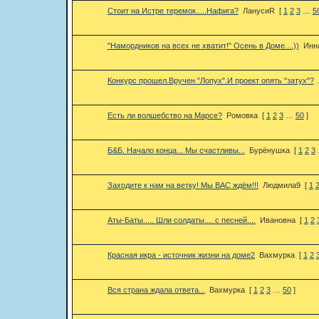
Стоит на Истре теремок.....Нафига?
ЛанусиR
[
1
2
3
…
5
"Намордников на всех не хватит!" Осень в Доме....))
Инн
Конкурс прошел.Вручен "Лопух".И проект опять "затух"?
Есть ли волшебство на Марсе?
Ромовка
[
1
2
3
…
50
]
Б&Б. Начало конца... Мы счастливы...
Бурёнушка
[
1
2
3
Заходите к нам на ветку! Мы ВАС ждём!!!
Людмила9
[
1
Аты-Баты..... Шли солдаты.... с песней....
Ивановна
[
1
2
Красная икра - источник жизни на доме2
Вахмурка
[
1
2
Вся страна ждала ответа...
Вахмурка
[
1
2
3
…
50
]