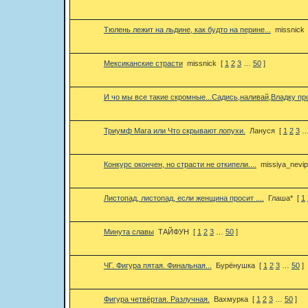
Тюлень лежит на льдине, как будто на перине...
missnick
Мексиканские страсти
missnick
[
1
2
3
…
50
]
И чо мы все такие скромные...Садись,наливай,Владку пр
Триумф Мага или Что скрывают лопухи.
Лануся
[
1
2
3
Конкурс окончен, но страсти не откипели....
missiya_nevip
Листопад, листопад, если женщина просит ....
Глаша*
[
1
Минута славы
ТАЙФУН
[
1
2
3
…
50
]
ЧГ. Фигура пятая. Финальная...
Бурёнушка
[
1
2
3
…
50
]
Фигура четвёртая. Разлучная.
Вахмурка
[
1
2
3
…
50
]