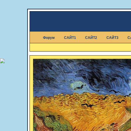
Форум
САЙТ1
САЙТ2
САЙТ3
С