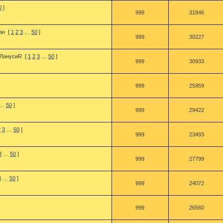
0
]
999
31846
ан
[
1
2
3
…
50
]
999
30227
ЛанусиR
[
1
2
3
…
50
]
999
30933
999
25959
…
50
]
999
29422
2
3
…
50
]
999
23493
3
…
50
]
999
27799
3
…
50
]
999
24072
999
26560