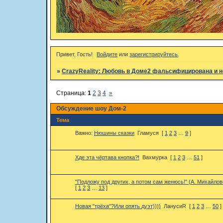
Привет, Гость!
Войдите
или
зарегистрируйтесь
.
»
CrazyReality: Любовь в Доме2 фальсифицирована и н
Страница:
1
2
3
4
»
Обсуждение шоу Дом-2
Тема
Важно:
Нюшины сказки
Гламуся
[
1
2
3
…
9
]
Хде эта чёртава кнопка?!
Вахмурка
[
1
2
3
…
51
]
"Подложу под других, а потом сам женюсь!" (А. Михайлов
[
1
2
3
…
13
]
Новая "трёха"?Или опять дуэт))))
ЛанусиR
[
1
2
3
…
50
]