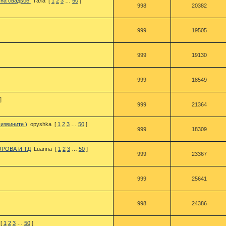
на свадьбе.
Гала
[
1
2
3
…
50
]
998
20382
999
19505
999
19130
999
18549
]
999
21364
извините )
opyshka
[
1
2
3
…
50
]
999
18309
РОВА И ТД
Luanna
[
1
2
3
…
50
]
999
23367
999
25641
998
24386
[
1
2
3
…
50
]