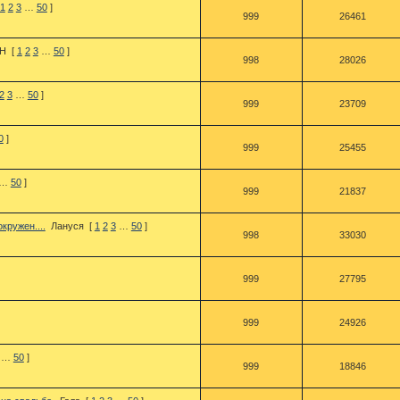
1
2
3
…
50
]
999
26461
Н
[
1
2
3
…
50
]
998
28026
2
3
…
50
]
999
23709
0
]
999
25455
…
50
]
999
21837
кружен....
Лануся
[
1
2
3
…
50
]
998
33030
999
27795
999
24926
…
50
]
999
18846