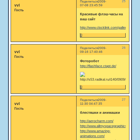
25
Поделиться
2009-
vvl
07-08 23:45:59
Гость
Красивые флэш-часы на
ваш сайт
http://www.clocklink.com/gallery.php
0
26
Поделиться
2009-
vvl
09-16 17:40:46
Гость
Фоторобот
http://flashface.ctapt.de/
0
27
Поделиться
2009-
vvl
11-30 04:47:35
Гость
блестяшки и анимашки
http://aerocharm.com/
http://www.allmyspacegraphics.com
http://www.amazing-
animations.com/