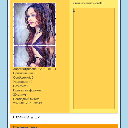
столько полезного!!!!
0
Зарегистрирован
: 2021-01-24
Приглашений:
0
Сообщений:
6
Уважение:
+0
Позитив:
+0
Провел на форуме:
30 минут
Последний визит:
2021-01-25 15:32:43
Страница:
«
1
2
Похожие темы