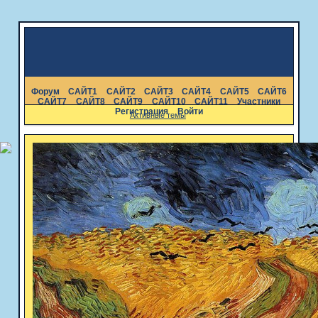
Форум
САЙТ1
САЙТ2
САЙТ3
САЙТ4
САЙТ5
САЙТ6
САЙТ7
САЙТ8
САЙТ9
САЙТ10
САЙТ11
Участники
Регистрация
Войти
Активные темы