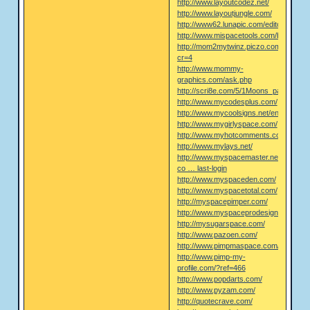
http://www.layoutcodez.net/
http://www.layoutjungle.com/
http://www62.lunapic.com/editor/?
http://www.mispacetools.com/bulletins/b
http://mom2mytwinz.piczo.com/?
cr=4
http://www.mommy-
graphics.com/ask.php
http://scri8e.com/5/1Moons_pages_dro
http://www.mycodesplus.com/
http://www.mycoolsigns.net/en/
http://www.mygirlyspace.com/
http://www.myhotcomments.com
http://www.mylays.net/
http://www.myspacemaster.net/myspac
co … last-login
http://www.myspaceden.com/
http://www.myspacetotal.com/
http://myspacepimper.com/
http://www.myspaceprodesigns.com/
http://mysugarspace.com/
http://www.pazoen.com/
http://www.pimpmaspace.com/
http://www.pimp-my-
profile.com/?ref=466
http://www.popdarts.com/
http://www.pyzam.com/
http://quotecrave.com/