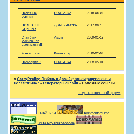
Полезные
БОЛТАЛКА
2018-08-01
ссылки
ПОЛЕЗНЫЕ
ДОМ ГЛАМУРА
2017-08-15
СЦЫЛКО
Стамбул-
Архив
2009-01-19
Москва - по
расписанию!!!
Конверторы
Компьютер
2010-02-01
Поговорим-3
БОЛТАЛКА
2008-05-04
»
CrazyReality: Любовь в Доме2 фальсифицирована и
нелегитимна !
»
Генераторы онлайн
»
Полезные ссылки !
создать бесплатный форум
СМАЙЛИКИ
Kommentator.info
Геста MayAbrikosov.com