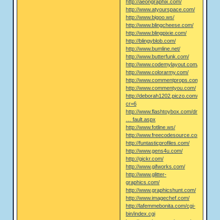
http://aeongraphix.com/
http://www.atyourspace.com/
http://www.bigoo.ws/
http://www.blingcheese.com/
http://www.blingpixie.com/
http://blingyblob.com/
http://www.bumline.net/
http://www.butterfunk.com/
http://www.codemylayout.com/
http://www.colorarmy.com/
http://www.commentprops.com/
http://www.commentyou.com/
http://deborah1202.piczo.com/?
cr=6
http://www.flashtoybox.com/dnn/Home/
… fault.aspx
http://www.fotline.ws/
http://www.freecodesource.com/
http://funtasticprofiles.com/
http://www.gens4u.com/
http://gickr.com/
http://www.gifworks.com/
http://www.glitter-
graphics.com/
http://www.graphicshunt.com/
http://www.imagechef.com/
http://lafemmebonita.com/cgi-
bin/index.cgi