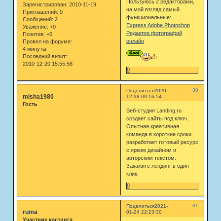
Пользуюсь 2 редакторами,
Зарегистрирован
: 2010-11-19
на мой взгляд самый
Приглашений:
0
функциональные:
Сообщений:
2
Express Adobe Photoshop
Уважение:
+0
Редактор фотографий
Позитив:
+0
онлайн
Провел на форуме:
4 минуты
Последний визит:
2010-12-20 15:55:58
0
30
Поделиться
2020-
misha1980
12-28 09:16:54
Гость
Веб-студия Landing.ru
создает сайты под ключ.
Опытная креативная
команда в короткие сроки
разработает готовый ресурс
с ярким дизайном и
авторским текстом.
Закажите лендинг в один
клик.
0
31
Поделиться
2021-
ruma
01-24 22:23:30
Участник кастинга