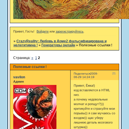
Привет, Гость!
Войдите
или
зарегистрируйтесь
.
»
CrazyReality: Любовь в Доме2 фальсифицирована и
нелегитимна !
»
Генераторы онлайн
»
Полезные ссылки !
Страница:
«
1
2
Полезные ссылки !
21
Поделиться
2009-
vavilon
06-29 14:24:19
Админ
Привет, Ёжка!)
код вставляется в HTML
низ.
а почему недовольные
молчат и ропщут?)))
критикуйте и страхуйте мои
порывы)) я сам мучаюсь со
входом)) щас уберу
лишнюю деталь мозгового
штурма))