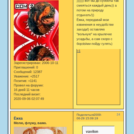
)))))) вот бы до субботы так
смеяться каждый день)) а
потом на природу
отдыхать!))
Ёжка, передавай мои
извинения в неудобстве
захода!) оставляю
"вольную" на крылечке
усадьбы, а сам скоро с
борзЫми пойду гулять)
+1
Зарегистрирован
: 2006-10-11
Приглашений:
0
Сообщений:
12387
Уважение:
+2517
Позитив:
+1141
Провел на форуме:
16 дней 11 часов
Последний визит:
2020-09-06 02:07:49
24
Поделиться
2009-
Ёжка
06-29 15:09:19
Мелю, флужу, ваяю.
vavilon