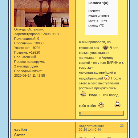
написал(а):
почему
недовольные
молчат и не
ропщут?)))
Откуда:
Останкино
Зарегистрирован
: 2008-03-30
Приглашений:
0
А они пробовали, но
Сообщений:
10868
Уважение:
+9204
тихонько так...
Я вот
Позитив:
+19220
только услышала и
Пол:
Женский
написала, что Админу
Провел на форуме:
видней - он у нас БАРИН и к
2 месяца 3 дня
тому же -
Последний визит:
наисправедливейший и
2020-09-14 11:42:55
найдобрейший!
После
этого моего выступления
роптания прекратились
Видишь, как народ
тебя любит!
0
23
Поделиться
2009-
vavilon
06-29 14:49:44
Админ