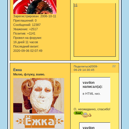
+1
Зарегистрирован
: 2006-10-11
Приглашений:
0
Сообщений:
12387
Уважение:
+2517
Позитив:
+1141
Провел на форуме:
16 дней 11 часов
Последний визит:
2020-09-06 02:07:49
22
Поделиться
2009-
Ёжка
06-29 14:30:45
Мелю, флужу, ваяю.
vavilon
написал(а):
в HTML низ.
О, неожиданно, спасибо!
vavilon