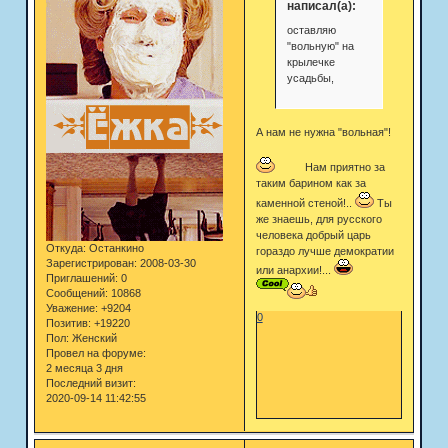
написал(а):
оставляю
"вольную" на
крылечке
усадьбы,
А нам не нужна "вольная"!
Нам приятно за
таким барином как за
каменной стеной!..
Ты
же знаешь, для русского
человека добрый царь
Откуда:
Останкино
гораздо лучше демократии
Зарегистрирован
: 2008-03-30
или анархии!...
Приглашений:
0
Сообщений:
10868
Уважение:
+9204
0
Позитив:
+19220
Пол:
Женский
Провел на форуме:
2 месяца 3 дня
Последний визит:
2020-09-14 11:42:55