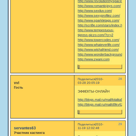
http://www.revolutionmyspace.com/
http://www.romanticjoys.com/
http://www.sexiluv.com/
http://www.sexyprofilez.com/
http://www.sparkletags.com/
http://scri8e.com/stars/index.html
http://www.tempestuous-
tigress.piczo.com/?cr=2
http://www.towercodes.com/
http://www.whateverlife.com/
http://www.wishafriend.com/
http://www.wonderbackgrounds.com/
http://www.zwani.com
0
28
Поделиться
2010-
vvl
03-28 20:05:19
Гость
ЭФФЕКТЫ-ОНЛАЙН
http://blogs.mail.ru/mail/lolalita84/
http://blogs.mail.ru/mail/d9kv62/
0
29
Поделиться
2010-
servantes63
11-19 12:02:48
Участник кастинга