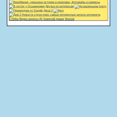
Друзья по интересам
Дача-2
Стёбка
Видео-анонсы Д2
Хомячий домик
Shestal