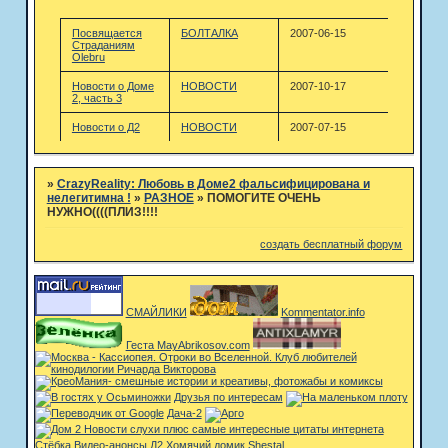
Посвящается
БОЛТАЛКА
2007-06-15
Страданиям
Olebru
Новости о Доме
НОВОСТИ
2007-10-17
2, часть 3
Новости о Д2
НОВОСТИ
2007-07-15
»
CrazyReality: Любовь в Доме2 фальсифицирована и
нелегитимна !
»
РАЗНОЕ
»
ПОМОГИТЕ ОЧЕНЬ
НУЖНО((((ПЛИЗ!!!!
создать бесплатный форум
СМАЙЛИКИ
Kommentator.info
Геста MayAbrikosov.com
Друзья по интересам
Дача-2
Стёбка
Видео-анонсы Д2
Хомячий домик
Shestal