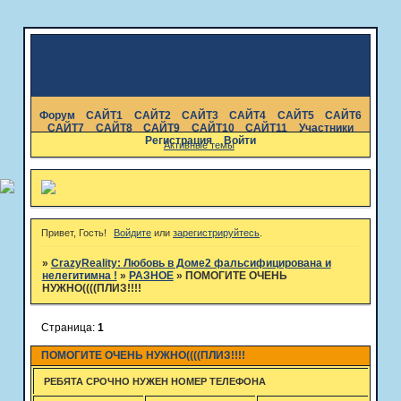
Форум
САЙТ1
САЙТ2
САЙТ3
САЙТ4
САЙТ5
САЙТ6
САЙТ7
САЙТ8
САЙТ9
САЙТ10
САЙТ11
Участники
Регистрация
Войти
Активные темы
Привет, Гость!
Войдите
или
зарегистрируйтесь
.
»
CrazyReality: Любовь в Доме2 фальсифицирована и
нелегитимна !
»
РАЗНОЕ
»
ПОМОГИТЕ ОЧЕНЬ
НУЖНО((((ПЛИЗ!!!!
Страница:
1
ПОМОГИТЕ ОЧЕНЬ НУЖНО((((ПЛИЗ!!!!
РЕБЯТА СРОЧНО НУЖЕН НОМЕР ТЕЛЕФОНА