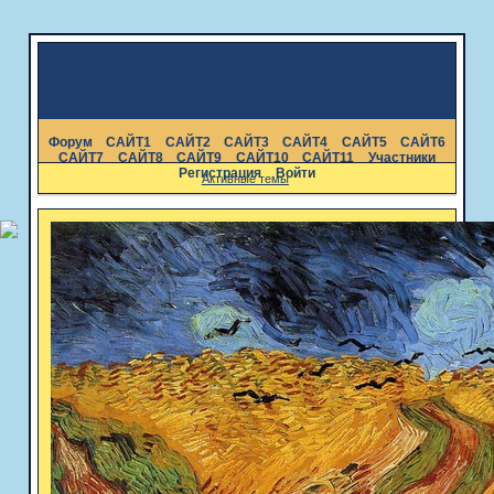
Форум
САЙТ1
САЙТ2
САЙТ3
САЙТ4
САЙТ5
САЙТ6
САЙТ7
САЙТ8
САЙТ9
САЙТ10
САЙТ11
Участники
Регистрация
Войти
Активные темы