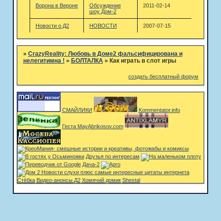
Ворона в Вероне
Обсуждение
2011-02-14
шоу Дом-2
Новости о Д2
НОВОСТИ
2007-07-15
»
CrazyReality: Любовь в Доме2 фальсифицирована и
нелегитимна !
»
БОЛТАЛКА
»
Как играть в слот игры
создать бесплатный форум
СМАЙЛИКИ
Kommentator.info
Геста MayAbrikosov.com
Друзья по интересам
Дача-2
Стёбка
Видео-анонсы Д2
Хомячий домик
Shestal