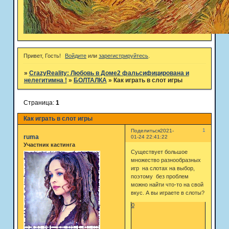
Привет, Гость!
Войдите
или
зарегистрируйтесь
.
»
CrazyReality: Любовь в Доме2 фальсифицирована и
нелегитимна !
»
БОЛТАЛКА
»
Как играть в слот игры
Страница:
1
Как играть в слот игры
1
Поделиться
2021-
ruma
01-24 22:41:22
Участник кастинга
Существует большое
множество разнообразных
игр на слотах на выбор,
поэтому без проблем
можно найти что-то на свой
вкус. А вы играете в слоты?
0