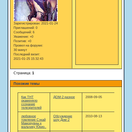
Зарегистрирован
: 2021-01-24
Приглашений:
0
Сообщений:
6
Уважение:
+0
Позитив:
+0
Провел на форуме:
30 минут
Последний визит:
2021-01-25 15:32:43
Страница:
1
Похожие темы
Как ТНТ
ДОМ-2 разное
2008-09-05
окаменяло
сознание
телезрителей
любовное
Обсуждение
2010-08-13
томление Сэкай
шоу Дом-2
Маморувны к
мальчику Юкио..