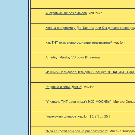
Анаграммы не без смысла
хрЮльча
Ксюша на приеме у Дон Кихота, или Как делают телепере
Как ТНТ окаменяло сознание телезрителей
vavilon
Amadey_Maiskiy VS Бони !!!
vavilon
Из книги Нелидова “Нелидов + Солнце”. (СПАСИБО Tigra_
Рядовые любви (Дом-2)
vavilon
"У канала ТНТ своя ниша"(ЭХО МОСКВЫ)
Михаил Холод
Гламурный Шмаров
vavilon
[
1
2
3
…
25
]
"А за ее грехи вам век не расплатиться"
Михаил Холодко