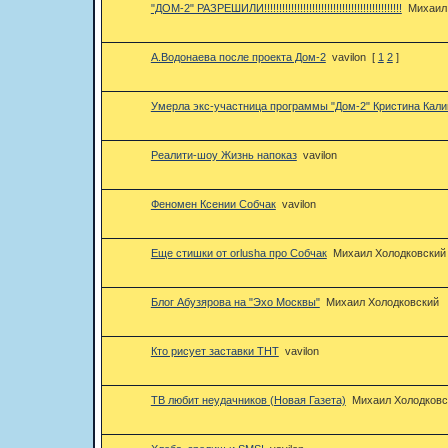
"ДОМ-2" РАЗРЕШИЛИ!!!!!!!!!!!!!!!!!!!!!!!!!!!!!!!!!!!!!!!!!!!!!!
Михаил
А.Водонаева после проекта Дом-2
vavilon
[
1
2
]
Умерла экс-участница программы "Дом-2" Кристина Кали
Реалити-шоу Жизнь напоказ
vavilon
Феномен Ксении Собчак
vavilon
Еще стишки от orlusha про Собчак
Михаил Холодковский
Блог Абузярова на "Эхо Москвы"
Михаил Холодковский
Кто рисует заставки ТНТ
vavilon
ТВ любит неудачников (Новая Газета)
Михаил Холодковс