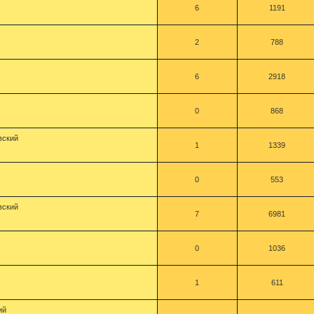
6
1191
2
788
6
2918
0
868
вский
1
1339
0
553
вский
7
6981
0
1036
1
611
ий