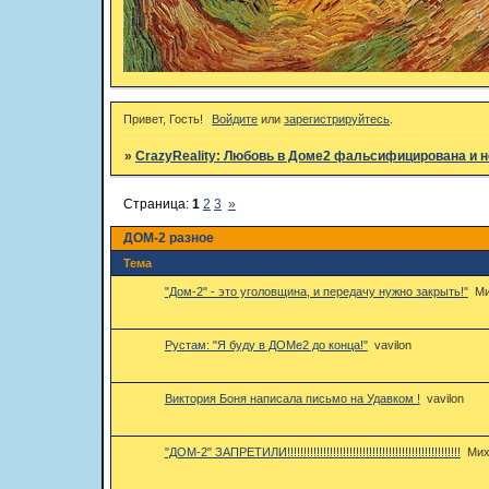
Привет, Гость!
Войдите
или
зарегистрируйтесь
.
»
CrazyReality: Любовь в Доме2 фальсифицирована и н
Страница:
1
2
3
»
ДОМ-2 разное
Тема
"Дом-2" - это уголовщина, и передачу нужно закрыть!"
Ми
Рустам: "Я буду в ДОМе2 до конца!"
vavilon
Виктория Боня написала письмо на Удавком !
vavilon
"ДОМ-2" ЗАПРЕТИЛИ!!!!!!!!!!!!!!!!!!!!!!!!!!!!!!!!!!!!!!!!!!!!!!!!!!!!!
Мих