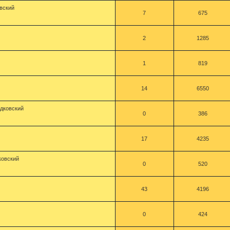
вский
7
675
2
1285
1
819
14
6550
дковский
0
386
17
4235
ковский
0
520
43
4196
0
424