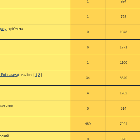
1
924
1
798
дачу
хрЮльча
0
1048
6
1771
1
1100
Polosataya)
vavilon
[
1
2
]
34
8640
4
1782
ковский
0
614
480
7924
вский
0
920