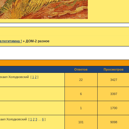
елегитимна !
»
ДОМ-2 разное
Ответов
Просмотров
хаил Холодковский
[
1
2
]
22
3427
6
3397
1
1700
аил Холодковский
[
1
2
3
…
6
]
101
9098