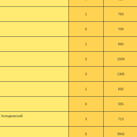
1
793
0
709
1
660
3
1509
3
1305
1
692
0
555
 Холодковский
3
713
5
3942