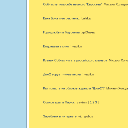
Собчак купила себе немного "Евросети"
Михаил Холодко
Вика Боня и ее реклама..
Lalaka
Город любви в Год семьи
хрЮльча
Водонаева в кино !
vavilon
Ксения Собчак – мать российского гламура
Михаил Холо
Дом2 ворует чужие песни !
vavilon
Как попасть на обложку журнала "Дом-2"?
Михаил Холод
Солнце едет в Париж.
vavilon
[
1
2
3
]
Заработок в интернете
vip_globus