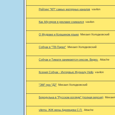
Рейтинг "КП" самых матерных каналов
vavilon
Как Абузяров в рекламе снимался
vavilon
О Мудраке и Ксюшином языке
Михаил Холодковский
Собчак в "ТВ-Парке"
Михаил Холодковский
Cобчак и Тимати занимаются сексом. Видео.
Attache
Ксения Собчак - Интервью Журналу Hello
vavilon
"ЭМ" про "Д2"
Михаил Холодковский
Бородулька в "Русском взгляде" (полная версия)
Михаил
vilemu. ЖЖ жены Адоевцева С.П.
Attache