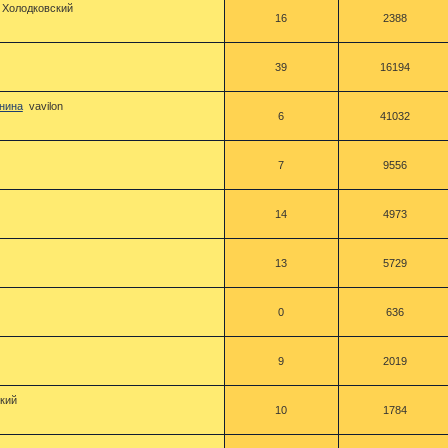
 Холодковский
16
2388
39
16194
нина
vavilon
6
41032
7
9556
14
4973
13
5729
0
636
9
2019
кий
10
1784