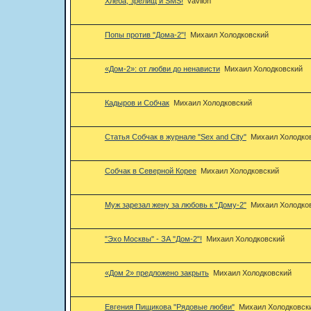
Хлеба, зрелищ и SMS!
vavilon
Попы против "Дома-2"!
Михаил Холодковский
«Дом-2»: от любви до ненависти
Михаил Холодковский
Кадыров и Собчак
Михаил Холодковский
Статья Собчак в журнале "Sex and City"
Михаил Холодко
Собчак в Северной Корее
Михаил Холодковский
Муж зарезал жену за любовь к "Дому-2"
Михаил Холодко
"Эхо Москвы" - ЗА "Дом-2"!
Михаил Холодковский
«Дом 2» предложено закрыть
Михаил Холодковский
Евгения Пищикова "Рядовые любви"
Михаил Холодковск