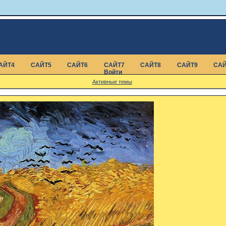
АЙТ4
САЙТ5
САЙТ6
САЙТ7
САЙТ8
САЙТ9
САЙ
Войти
Активные темы