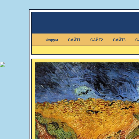
Форум
САЙТ1
САЙТ2
САЙТ3
С